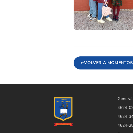
VOLVER A MOMENTOS
General
4624-0
4624-3
4624-2