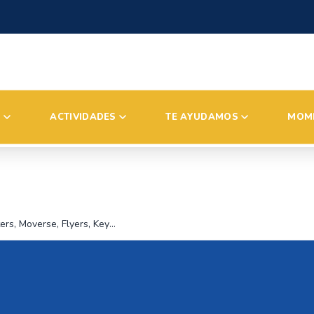
S
ACTIVIDADES
TE AYUDAMOS
MOM
Starters, Moverse, Flyers, Key PET.