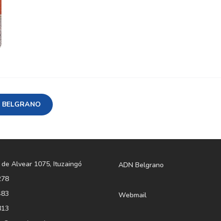
 BELGRANO
 de Alvear 1075, Ituzaingó
ADN Belgrano
278
483
Webmail
813