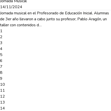
Jornada Musical
14/11/2024
Jornada musical en el Profesorado de Educación Inicial. Alumnas
de 3er año llevaron a cabo junto su profesor, Pablo Aragón, un
taller con contenidos d…
1
2
3
4
5
6
7
8
9
10
11
12
13
14